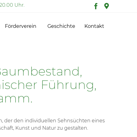
20.00 Uhr.
Skip
Förderverein
Geschichte
Kontakt
to
content
 Baumbestand,
nischer Führung,
ramm.
n, der den individuellen Sehnsüchten eines
haft, Kunst und Natur zu gestalten.