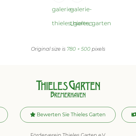
galerie-
galerie-
thieles_garten
thieles_garten
Original size is
780 × 500
pixels
Bewerten Sie Thieles Garten
Förderverein Thieles Garten e.V.